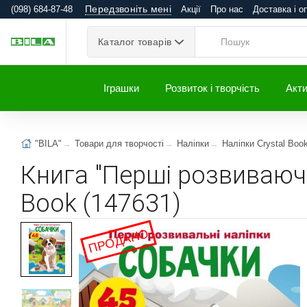
Передзвоніть мені
(098) 684-87-48
Акції
Про нас
Доставка і о
Каталог товарів
Іграшки
Розвиток і творчість
Акти
"BILA"
Товари для творчості
Наліпки
Наліпки Crystal Boo
Книга "Перші розвиваючі 
Book (147631)
ПРОДАНО