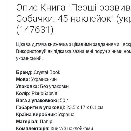
Опис
Книга "Перші розвив
Собачки. 45 наклейок" (укр
(147631)
Цікава дитяча книжечка з цікавими завданнями і яс
Використовуй як підказка зазначені поруч з ними ном
український.
Бренд:
Crystal Book
Мова:
Український
Упаковка:
Без упаковки
Колір:
Різнобарв'я
Вага з упаковкою:
50 г
Габарити в упаковці:
23.5 x 17 x 0.1 см
Країна виробник:
Україна
Матеріал:
Папір
Комплектація:
Книга з наклейками