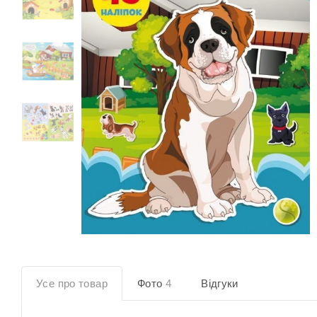
Усе про товар
Фото
4
Відгуки