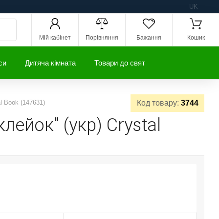
UK
Мій кабінет
Порівняння
Бажання
Кошик
си
Дитяча кімната
Товари до свят
l Book (147631)
Код товару:
3744
ейок" (укр) Crystal