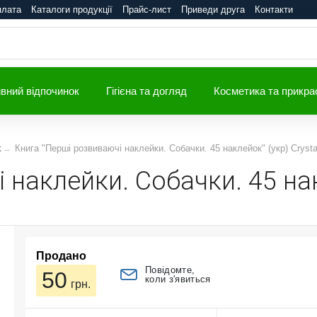
плата
Каталоги продукції
Прайс-лист
Приведи друга
Контакти
вний відпочинок
Гігієна та догляд
Косметика та прикра
k
Книга "Перші розвиваючі наклейки. Собачки. 45 наклейок" (укр) Crysta
наклейки. Собачки. 45 накл
Продано
Повідомте,
50
коли з'явиться
грн.