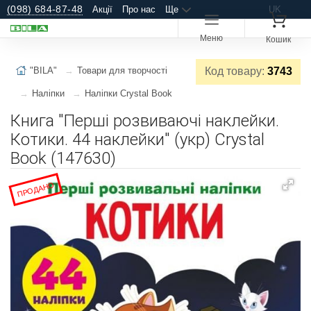
(098) 684-87-48
Акції
Про нас
Ще
UK
Меню
Кошик
"BILA"
Товари для творчості
Код товару:
3743
Наліпки
Наліпки Crystal Book
Книга "Перші розвиваючі наклейки.
Котики. 44 наклейки" (укр) Crystal
Book (147630)
ПРОДАНО