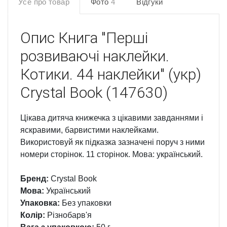
Усе про товар
Фото
4
Відгуки
Опис
Книга "Перші
розвиваючі наклейки.
Котики. 44 наклейки" (укр)
Crystal Book (147630)
Цікава дитяча книжечка з цікавими завданнями і
яскравими, барвистими наклейками.
Використовуй як підказка зазначені поруч з ними
номери сторінок. 11 сторінок. Мова: український.
Бренд:
Crystal Book
Мова:
Український
Упаковка:
Без упаковки
Колір:
Різнобарв'я