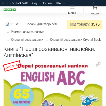
(098) 684-87-48
Акції
Про нас
Ще
UK
Меню
Кошик
"BILA"
Товари для творчості
Код товару:
3575
Розмальовки та розпис
Класичні розмальовки
Класичні розмальовки Crystal Book
Книга "Перші розвиваючі наклейки.
Англійська"
ПРОДАНО