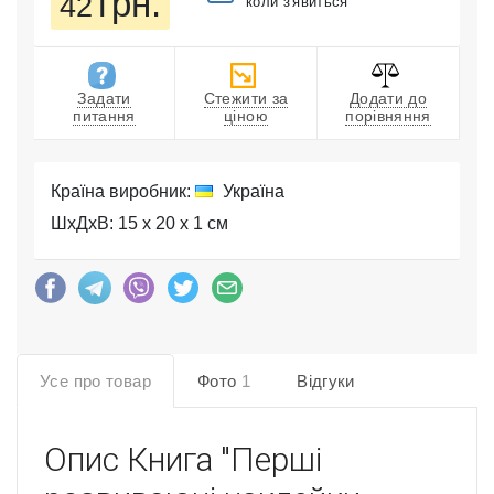
грн.
42
коли з'явиться
Задати
Стежити за
Додати до
питання
ціною
порівняння
Країна виробник:
Україна
ШхДхВ: 15 x 20 x 1 см
Усе про товар
Фото
1
Відгуки
Опис
Книга "Перші