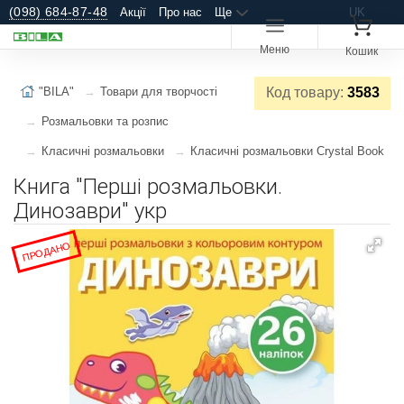
(098) 684-87-48
Акції
Про нас
Ще
UK
Меню
Кошик
"BILA"
Товари для творчості
Код товару:
3583
Розмальовки та розпис
Класичні розмальовки
Класичні розмальовки Crystal Book
Книга "Перші розмальовки.
Динозаври" укр
ПРОДАНО