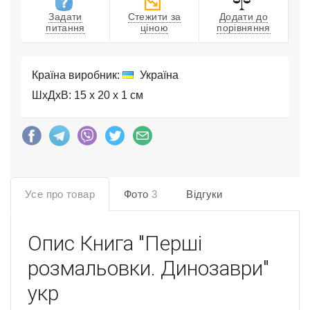
Задати
Стежити за
Додати до
питання
ціною
порівняння
Країна виробник:
Україна
ШхДхВ: 15 x 20 x 1 см
Усе про товар
Фото
3
Відгуки
Опис
Книга "Перші
розмальовки. Динозаври"
укр