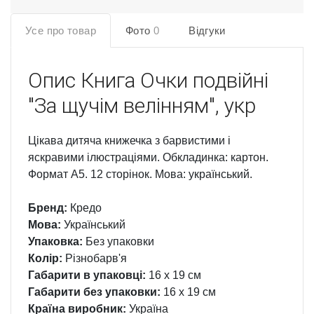
Усе про товар
Фото
0
Відгуки
Опис
Книга Очки подвійні
"За щучім велінням", укр
Цікава дитяча книжечка з барвистими і
яскравими ілюстраціями. Обкладинка: картон.
Формат А5. 12 сторінок. Мова: український.
Бренд:
Кредо
Мова:
Український
Упаковка:
Без упаковки
Колір:
Різнобарв'я
Габарити в упаковці:
16 x 19 см
Габарити без упаковки:
16 x 19 см
Країна виробник:
Україна