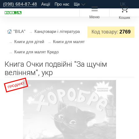
(098) 684-87-48
Акції
Про нас
Ще
UK
Меню
Кошик
"BILA"
Канцтовари і література
Код товару:
2769
Книги для дітей
Книги для малят
Книги для малят Кредо
Книга Очки подвійні "За щучім
велінням", укр
ПРОДАНО