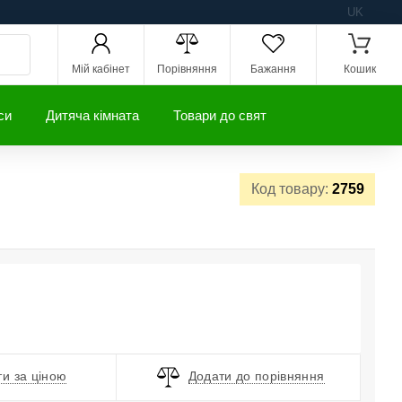
UK
Мій кабінет
Порівняння
Бажання
Кошик
си
Дитяча кімната
Товари до свят
Код товару:
2759
и за ціною
Додати до порівняння