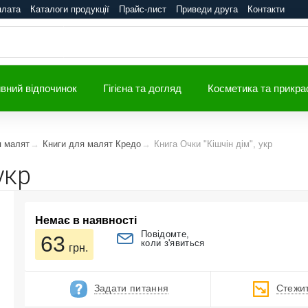
плата
Каталоги продукції
Прайс-лист
Приведи друга
Контакти
вний відпочинок
Гігієна та догляд
Косметика та прикра
я малят
Книги для малят Кредо
Книга Очки "Кiшчін дiм", укр
укр
Немає в наявності
Повідомте,
63
коли з'явиться
грн.
Задати питання
Стежит