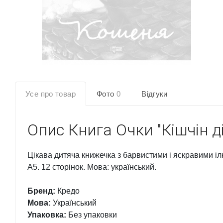
Усе про товар
Фото
0
Відгуки
Опис
Книга Очки "Кiшчін дi
Цікава дитяча книжечка з барвистими і яскравими і
А5. 12 сторінок. Мова: український.
Бренд:
Кредо
Мова:
Український
Упаковка:
Без упаковки