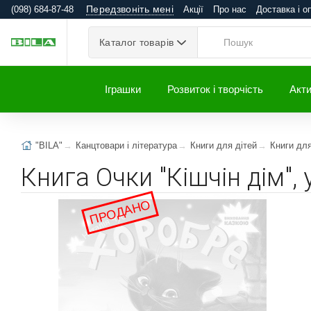
Передзвоніть мені
(098) 684-87-48
Акції
Про нас
Доставка і о
Каталог товарів
Іграшки
Розвиток і творчість
Акти
"BILA"
Канцтовари і література
Книги для дітей
Книги дл
Книга Очки "Кiшчін дiм", 
ПРОДАНО