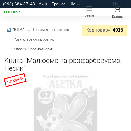
(098) 684-87-48
Акції
Про нас
Ще
UK
Меню
Кошик
"BILA"
Товари для творчості
Код товару:
4915
Розмальовки та розпис
Класичні розмальовки
Книга "Малюємо та розфарбовуємо.
Песик"
ПРОДАНО