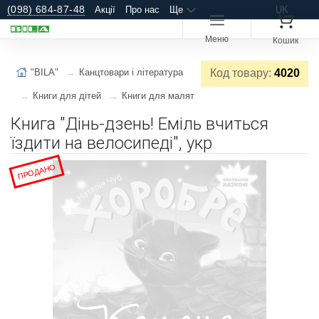
(098) 684-87-48
Акції
Про нас
Ще
UK
Меню
Кошик
"BILA"
Канцтовари і література
Код товару:
4020
Книги для дітей
Книги для малят
Книга "Дінь-дзень! Еміль вчиться
їздити на велосипеді", укр
ПРОДАНО