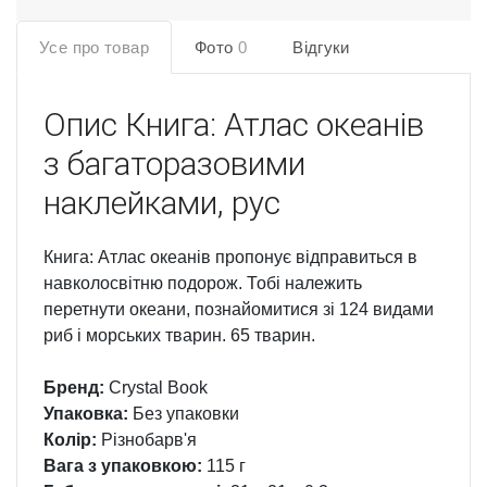
Усе про товар
Фото
0
Відгуки
Опис
Книга: Атлас океанів
з багаторазовими
наклейками, рус
Книга: Атлас океанів пропонує відправиться в
навколосвітню подорож. Тобі належить
перетнути океани, познайомитися зі 124 видами
риб і морських тварин. 65 тварин.
Бренд:
Crystal Book
Упаковка:
Без упаковки
Колір:
Різнобарв'я
Вага з упаковкою:
115 г