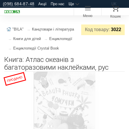
(098) 684-87-48
Акції
Про нас
Ще
UK
Меню
Кошик
"BILA"
Канцтовари і література
Код товару:
3022
Книги для дітей
Енциклопедії
Енциклопедії Crystal Book
Книга: Атлас океанів з
багаторазовими наклейками, рус
ПРОДАНО