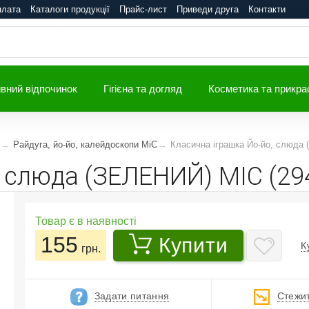
плата
Каталоги продукції
Прайс-лист
Приведи друга
Контакти
вний відпочинок
Гігієна та догляд
Косметика та прикра
Райдуга, йо-йо, калейдоскопи MiC
Класична іграшка Йо-йо, слюда
, слюда (ЗЕЛЕНИЙ) MIC (29
Товар є в наявності
155
Купити
К
грн.
Задати питання
Стежит