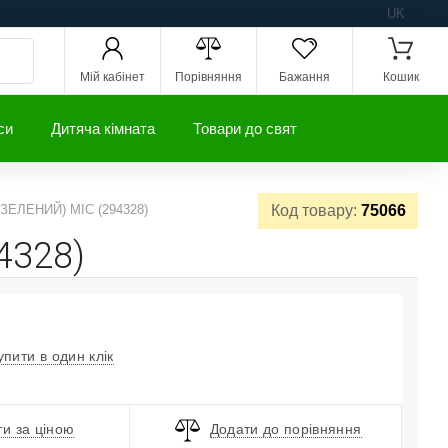
UK
Мій кабінет
Порівняння
Бажання
Кошик
си
Дитяча кімната
Товари до свят
 (ЗЕЛЕНИЙ) MIC (294328)
Код товару:
75066
4328)
упити в один клік
и за ціною
Додати до порівняння