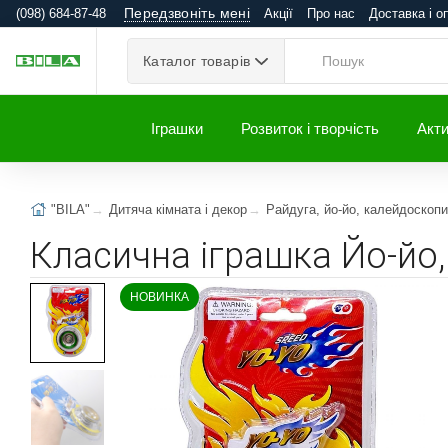
Передзвоніть мені
(098) 684-87-48
Акції
Про нас
Доставка і о
Каталог товарів
Іграшки
Розвиток і творчість
Акти
"BILA"
Дитяча кімната і декор
Райдуга, йо-йо, калейдоскопи
Класична іграшка Йо-йо
НОВИНКА