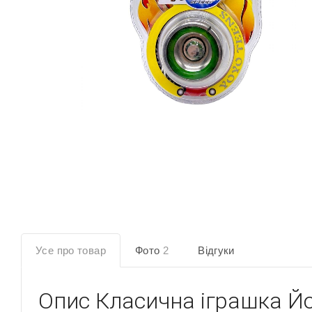
Усе про товар
Фото
2
Відгуки
Опис
Класична іграшка Йо