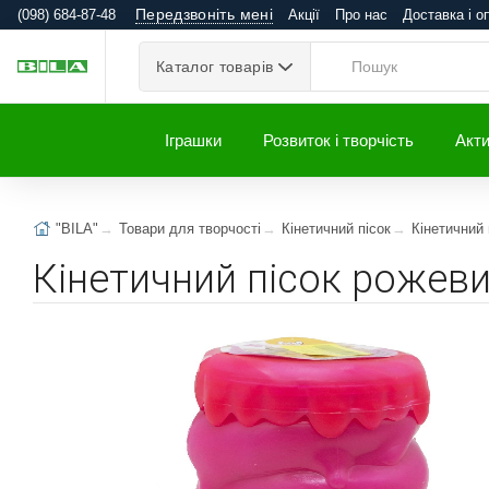
Передзвоніть мені
(098) 684-87-48
Акції
Про нас
Доставка і о
Каталог товарів
Іграшки
Розвиток і творчість
Акти
"BILA"
Товари для творчості
Кінетичний пісок
Кінетичний 
Кінетичний пісок рожеви