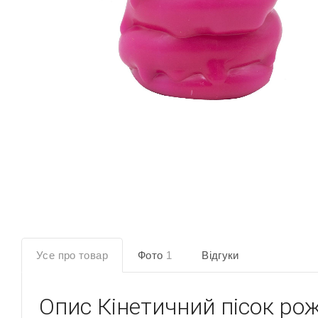
Усе про товар
Фото
1
Відгуки
Опис
Кінетичний пісок ро