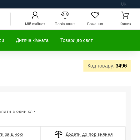
UK
Мій кабінет
Порівняння
Бажання
Кошик
си
Дитяча кімната
Товари до свят
Код товару:
3496
упити в один клік
и за ціною
Додати до порівняння