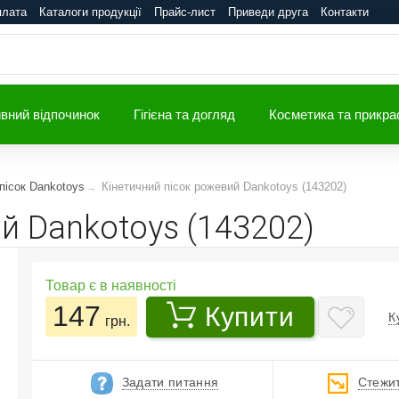
плата
Каталоги продукції
Прайс-лист
Приведи друга
Контакти
вний відпочинок
Гігієна та догляд
Косметика та прикра
пісок Dankotoys
Кінетичний пісок рожевий Dankotoys (143202)
й Dankotoys (143202)
Товар є в наявності
147
Купити
К
грн.
Задати питання
Стежит