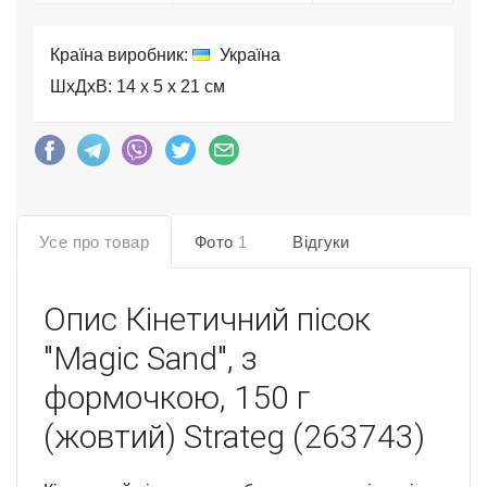
Країна виробник:
Україна
ШхДхВ: 14 x 5 x 21 см
Усе про товар
Фото
1
Відгуки
Опис
Кінетичний пісок
"Magic Sand", з
формочкою, 150 г
(жовтий) Strateg (263743)