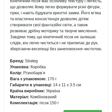
Кінетичний пісок має особливу текстуру і легкість,
що дозволяє йому легко формувати різні фігури,
гірки, і навіть будувати крихітні замки. Його мʼяка
та еластична консистенція дозволяє дітям
створювати свої фантазійні світи, а також
розвиває дрібну моторику та творче мислення.
Завдяки тому, що кінетичний пісок не залишає
слідів, він легко чиститься і не прилипає до рук,
зберігаючи веселощі без занепокоєння чистотою.
Бренд:
Strateg
Упаковка:
Коробка
Колір:
Різнобарв'я
Вага з упаковкою:
170 г
Габарити в упаковці:
14 x 11 x 3.5 см
Країна виробник:
Україна
Матеріал:
Комбінований
Комплектація:
пісок 150 г