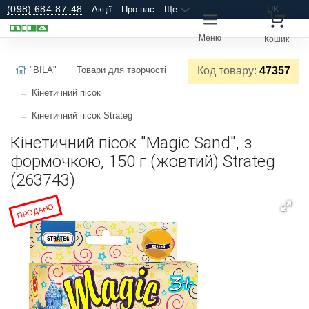
(098) 684-87-48
Акції
Про нас
Ще
UK
Меню
Кошик
"BILA"
Товари для творчості
Код товару:
47357
Кінетичний пісок
Кінетичний пісок Strateg
Кінетичний пісок "Magic Sand", з
формочкою, 150 г (жовтий) Strateg
(263743)
ПРОДАНО