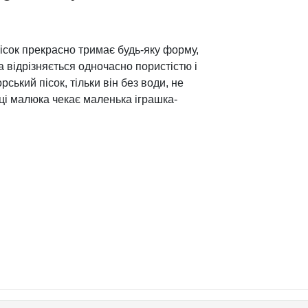
 пісок прекрасно тримає будь-яку форму,
а відрізняється одночасно пористістю і
рський пісок, тільки він без води, не
вці малюка чекає маленька іграшка-