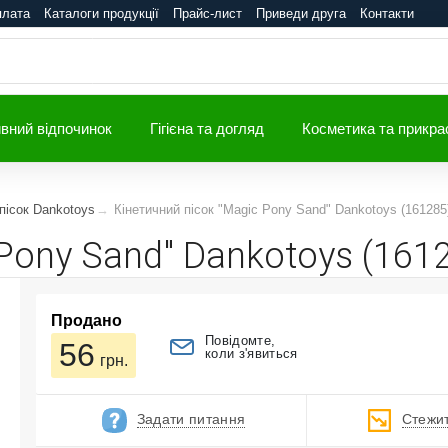
плата
Каталоги продукції
Прайс-лист
Приведи друга
Контакти
вний відпочинок
Гігієна та догляд
Косметика та прикра
пісок Dankotoys
Кінетичний пісок "Magic Pony Sand" Dankotoys (161285
Pony Sand" Dankotoys (161
Продано
Повідомте,
56
коли з'явиться
грн.
Задати питання
Стежит