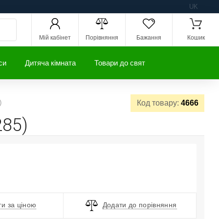
UK
Мій кабінет
Порівняння
Бажання
Кошик
си
Дитяча кімната
Товари до свят
)
Код товару:
4666
285)
и за ціною
Додати до порівняння