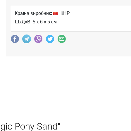
Країна виробник:
КНР
ШхДхВ: 5 x 6 x 5 см
gic Pony Sand"