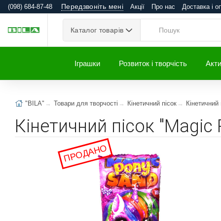
Передзвоніть мені
(098) 684-87-48
Акції
Про нас
Доставка і о
Каталог товарів
Іграшки
Розвиток і творчість
Акти
"BILA"
Товари для творчості
Кінетичний пісок
Кінетичний 
Кінетичний пісок "Magic 
ПРОДАНО