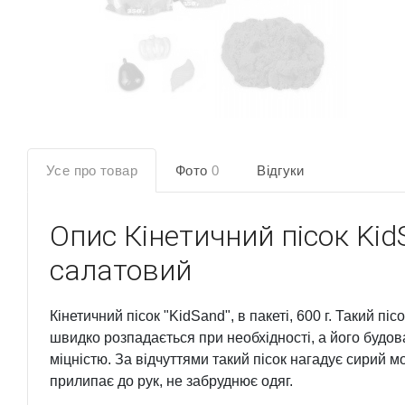
Усе про товар
Фото
0
Відгуки
Опис
Кінетичний пісок KidS
салатовий
Кінетичний пісок "KidSand", в пакеті, 600 г. Такий п
швидко розпадається при необхідності, а його будов
міцністю. За відчуттями такий пісок нагадує сирий мо
прилипає до рук, не забруднює одяг.