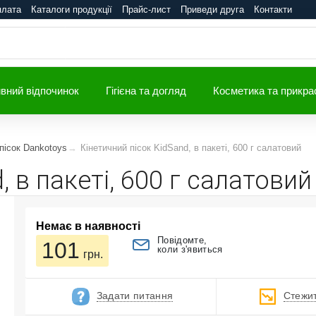
плата
Каталоги продукції
Прайс-лист
Приведи друга
Контакти
вний відпочинок
Гігієна та догляд
Косметика та прикра
пісок Dankotoys
Кінетичний пісок KidSand, в пакеті, 600 г салатовий
, в пакеті, 600 г салатовий
Немає в наявності
Повідомте,
101
коли з'явиться
грн.
Задати питання
Стежит