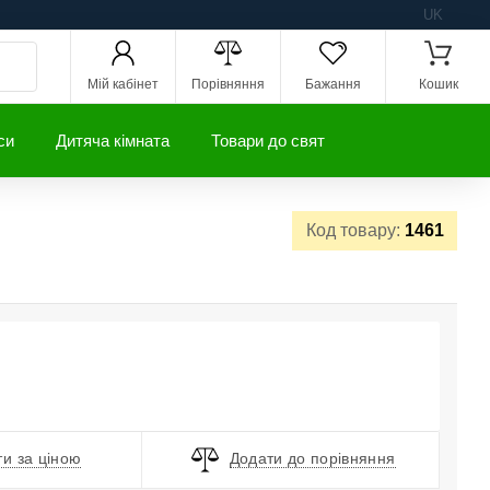
UK
Мій кабінет
Порівняння
Бажання
Кошик
си
Дитяча кімната
Товари до свят
Код товару:
1461
и за ціною
Додати до порівняння