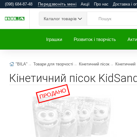
Передзвоніть мені
(098) 684-87-48
Акції
Про нас
Доставка і о
Каталог товарів
Іграшки
Розвиток і творчість
Акти
"BILA"
Товари для творчості
Кінетичний пісок
Кінетичний 
Кінетичний пісок KidSand
ПРОДАНО