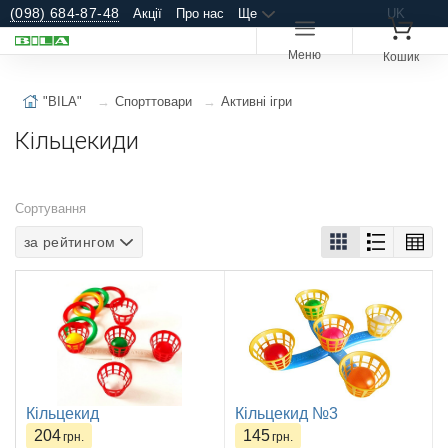
(098) 684-87-48
Акції
Про нас
Ще
UK
Меню
Кошик
"BILA"
Спорттовари
Активні ігри
Кільцекиди
Сортування
за рейтингом
Кільцекид
Кільцекид №3
204
145
грн.
грн.