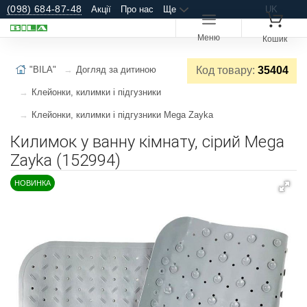
(098) 684-87-48
Акції
Про нас
Ще
UK
Меню
Кошик
"BILA"
Догляд за дитиною
Код товару:
35404
Клейонки, килимки і підгузники
Клейонки, килимки і підгузники Mega Zayka
Килимок у ванну кімнату, сірий Mega
Zayka (152994)
НОВИНКА