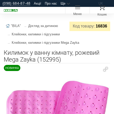
(098) 684-87-48
Акції
Про нас
Ще
UK
Меню
Кошик
"BILA"
Догляд за дитиною
Код товару:
16836
Клейонки, килимки і підгузники
Клейонки, килимки і підгузники Mega Zayka
Килимок у ванну кімнату, рожевий
Mega Zayka (152995)
НОВИНКА