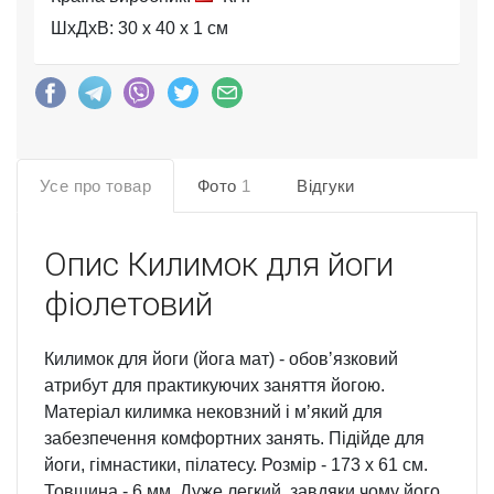
ШхДхВ: 30 x 40 x 1 см
Усе про товар
Фото
1
Відгуки
Опис
Килимок для йоги
фіолетовий
Килимок для йоги (йога мат) - обовʼязковий
атрибут для практикуючих заняття йогою.
Матеріал килимка нековзний і мʼякий для
забезпечення комфортних занять. Підійде для
йоги, гімнастики, пілатесу. Розмір - 173 х 61 см.
Товщина - 6 мм. Дуже легкий, завдяки чому його