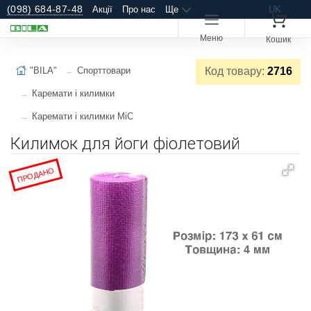
(098) 684-87-48
Акції
Про нас
Ще
UK
Меню
Кошик
"BILA"
Спорттовари
Код товару:
2716
Каремати і килимки
Каремати і килимки MiC
Килимок для йоги фіолетовий
ПРОДАНО