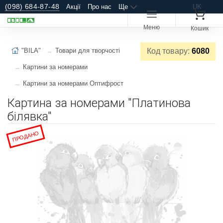
(098) 684-87-48
Акції
Про нас
Ще
UK
Меню
Кошик
"BILA"
Товари для творчості
Код товару:
6080
Картини за номерами
Картини за номерами Оптифрост
Картина за номерами "Платинова
білявка"
ПРОДАНО