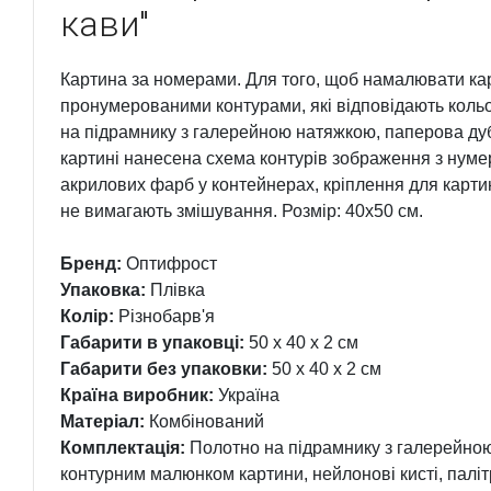
кави"
Картина за номерами. Для того, щоб намалювати ка
пронумерованими контурами, які відповідають кольо
на підрамнику з галерейною натяжкою, паперова дуб
картині нанесена схема контурів зображення з нумер
акрилових фарб у контейнерах, кріплення для картин
не вимагають змішування. Розмір: 40х50 см.
Бренд:
Оптифрост
Упаковка:
Плівка
Колір:
Різнобарв'я
Габарити в упаковці:
50 x 40 x 2 см
Габарити без упаковки:
50 x 40 x 2 см
Країна виробник:
Україна
Матеріал:
Комбінований
Комплектація:
Полотно на підрамнику з галерейною
контурним малюнком картини, нейлонові кисті, палі