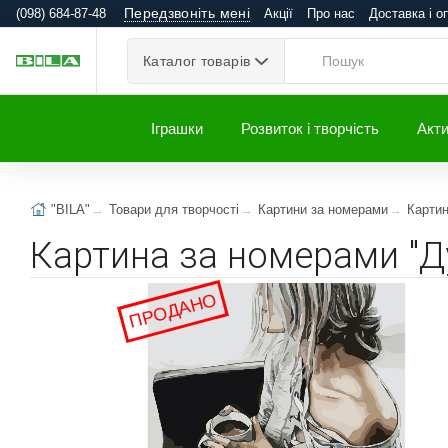
Передзвоніть мені
(098) 684-87-48
Акції
Про нас
Доставка і о
Каталог товарів
Іграшки
Розвиток і творчість
Акти
"BILA"
Товари для творчості
Картини за номерами
Карти
Картина за номерами "Д
ПРОДАНО