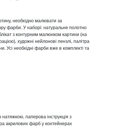
ртину, необхідно малювати за
ру фарби. У наборі: натуральне полотно
лікат з контурним малюнком картини (на
ацією), художні нейлонові пензлі, палітра
и. Усі необхідні фарби вже в комплекті та
 натяжкою, паперова інструкція з
тра акрилових фарб у контейнерах