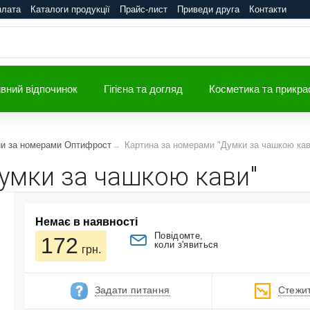
плата
Каталоги продукції
Прайс-лист
Приведи друга
Контакти
вний відпочинок
Гігієна та догляд
Косметика та прикра
ни за номерами Оптифрост
Картина за номерами "Думки за чашкою кав
умки за чашкою кави"
Немає в наявності
Повідомте,
172
коли з'явиться
грн.
Задати питання
Стежит