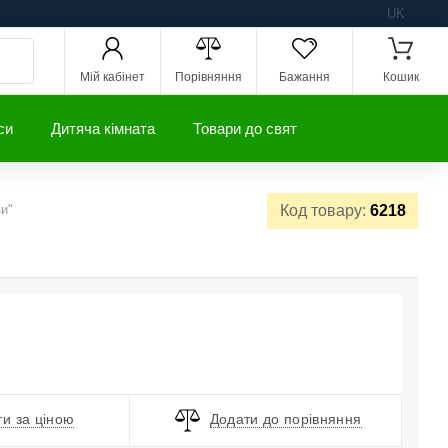
UK
Мій кабінет
Порівняння
Бажання
Кошик
си
Дитяча кімната
Товари до свят
и"
Код товару:
6218
и за ціною
Додати до порівняння