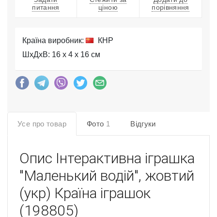
питання
ціною
порівняння
Країна виробник:
КНР
ШхДхВ: 16 x 4 x 16 см
Усе про товар
Фото
1
Відгуки
Опис
Інтерактивна іграшка
"Маленький водій", жовтий
(укр) Країна іграшок
(198805)