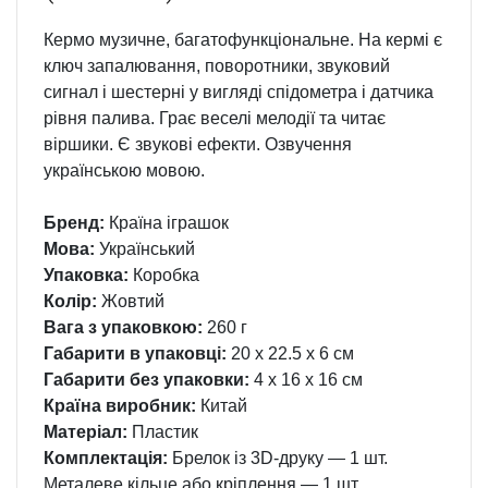
Кермо музичне, багатофункціональне. На кермі є
ключ запалювання, поворотники, звуковий
сигнал і шестерні у вигляді спідометра і датчика
рівня палива. Грає веселі мелодії та читає
віршики. Є звукові ефекти. Озвучення
українською мовою.
Бренд:
Країна іграшок
Мова:
Український
Упаковка:
Коробка
Колір:
Жовтий
Вага з упаковкою:
260 г
Габарити в упаковці:
20 x 22.5 x 6 см
Габарити без упаковки:
4 x 16 x 16 см
Країна виробник:
Китай
Матеріал:
Пластик
Комплектація:
Брелок із 3D-друку — 1 шт.
Металеве кільце або кріплення — 1 шт.