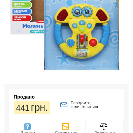
Продано
Повідомте,
грн.
441
коли з'явиться
Задати
Стежити за
Додати до