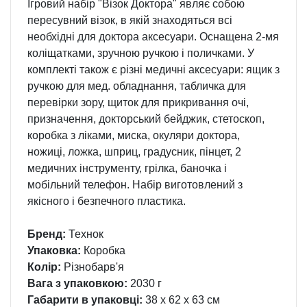
Ігровий набір "Візок Доктора" являє собою
пересувний візок, в якій знаходяться всі
необхідні для доктора аксесуари. Оснащена 2-мя
коліщатками, зручною ручкою і поличками. У
комплекті також є різні медичні аксесуари: ящик з
ручкою для мед. обладнання, табличка для
перевірки зору, щиток для прикривання очі,
призначення, докторський бейджик, стетоскоп,
коробка з ліками, миска, окуляри доктора,
ножиці, ложка, шприц, градусник, пінцет, 2
медичних інструменту, грілка, баночка і
мобільний телефон. Набір виготовлений з
якісного і безпечного пластика.
Бренд:
Технок
Упаковка:
Коробка
Колір:
Різнобарв'я
Вага з упаковкою:
2030 г
Габарити в упаковці:
38 x 62 x 63 см