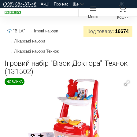
(098) 684-87-48
Акції
Про нас
Ще
UK
Меню
Кошик
"BILA"
Ігрові набори
Код товару:
16674
Лікарські набори
Лікарські набори Технок
Ігровий набір "Візок Доктора" Технок
(131502)
НОВИНКА