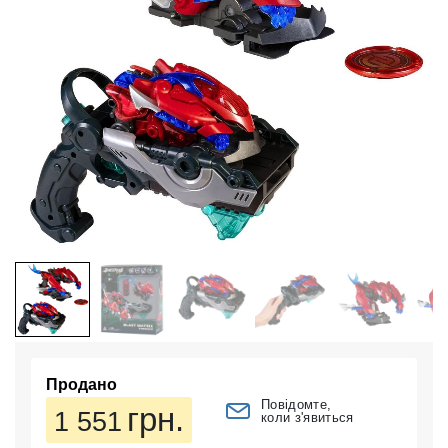
Продано
Повідомте,
грн.
1 551
коли з'явиться