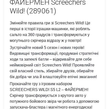
ФАЙЕРМЕН Screechers
Wild! (289061)
Змінюйте правила гри зі Screechers Wild! Це
перші в історії іграшки-машинки, які роблять
сальто на 360 градусів і трансформуються у
могутнього скрічера відразу ж у повітрі!
Зустрічайте новий 5 сезон і нових героїв!
Видовищні трансформації, продумані стратегічні
ходи та запеклі батли – відкривайте для себе
неймовірний світ Screechers Wild! Проявляйте
свій власний стиль, збирайте друзів, обирайте
бік добра чи зла й влаштовуйте епічні змагання!
Прокачайте гру з ігровим набором
SCREECHERS WILD! S5 L2 – ФАЙЕРМЕН!
Скрічер трансформується з крутого авто у
потужного бойового звіра чи робота з допомогою
запускача-бластера і магнітного енергодиска!