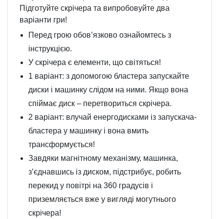
Підготуйте скрічера та випробовуйте два
варіанти гри!
Перед грою обов’язково ознайомтесь з
інструкцією.
У скрічера є елементи, що світяться!
1 варіант: з допомогою бластера запускайте
диски і машинку слідом на ними. Якщо вона
спіймає диск – перетвориться скрічера.
2 варіант: влучай енергодисками із запускача-
бластера у машинку і вона вмить
трансформується!
Завдяки магнітному механізму, машинка,
з’єднавшись із диском, підстрибує, робить
перекид у повітрі на 360 градусів і
приземляється вже у вигляді могутнього
скрічера!