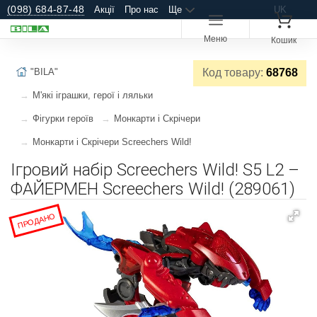
(098) 684-87-48
Акції
Про нас
Ще
UK
Меню
Кошик
"BILA"
Код товару:
68768
М'які іграшки, герої і ляльки
Фігурки героїв
Монкарти і Скрічери
Монкарти і Скрічери Screechers Wild!
Ігровий набір Screechers Wild! S5 L2 –
ФАЙЕРМЕН Screechers Wild! (289061)
ПРОДАНО