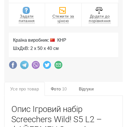
Задати
Стежити за
Додати до
питання
ціною
порівняння
Країна виробник:
КНР
ШхДхВ: 2 x 50 x 40 см
Усе про товар
Фото
10
Відгуки
Опис
Ігровий набір
Screechers Wild! S5 L2 –