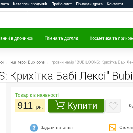
плата
Каталоги продукції
Прайс-лист
Приведи друга
Контакти
вний відпочинок
Гігієна та догляд
Косметика та прикра
рої
Інші герої Bubiloons
Ігровий набір "BUBILOONS: Крихітка Бабі Лекс
: Крихітка Бабі Лексі" Bub
Товар є в наявності
911
Купити
К
грн.
Задати питання
Стежит