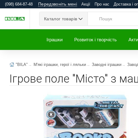
Передзвоніть мені
(098) 684-87-48
Акції
Про нас
Доставка і о
Каталог товарів
Іграшки
Розвиток і творчість
Акти
"BILA"
М'які іграшки, герої і ляльки
Заводні іграшки
Завод
Ігрове поле "Місто" з м