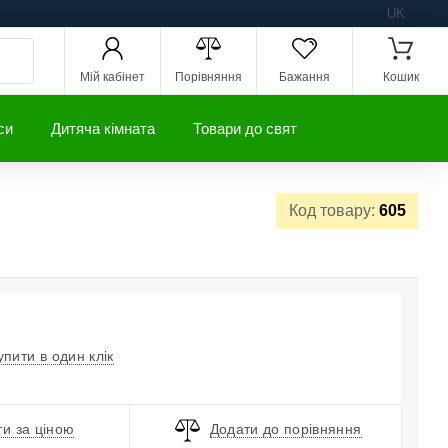
UK
Мій кабінет
Порівняння
Бажання
Кошик
си
Дитяча кімната
Товари до свят
Код товару:
605
упити в один клік
и за ціною
Додати до порівняння