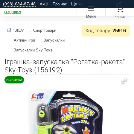
(098) 684-87-48
Акції
Про нас
Ще
UK
Меню
Кошик
"BILA"
Спорттовари
Код товару:
25916
Активні ігри
Запускалки
Запускалки Sky Toys
Іграшка-запускалка "Рогатка-ракета"
Sky Toys (156192)
НОВИНКА