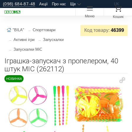
(098) 684-87-48
Акції
Про нас
Ще
UK
Меню
Кошик
"BILA"
Спорттовари
Код товару:
46399
Активні ігри
Запускалки
Запускалки MiC
Іграшка-запускач з пропелером, 40
штук MIC (262112)
НОВИНКА