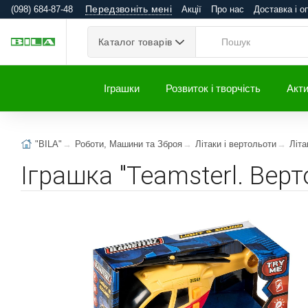
Передзвоніть мені
(098) 684-87-48
Акції
Про нас
Доставка і о
Каталог товарів
Іграшки
Розвиток і творчість
Акти
"BILA"
Роботи, Машини та Зброя
Літаки і вертольоти
Літа
Іграшка "Teamsterl. Верт