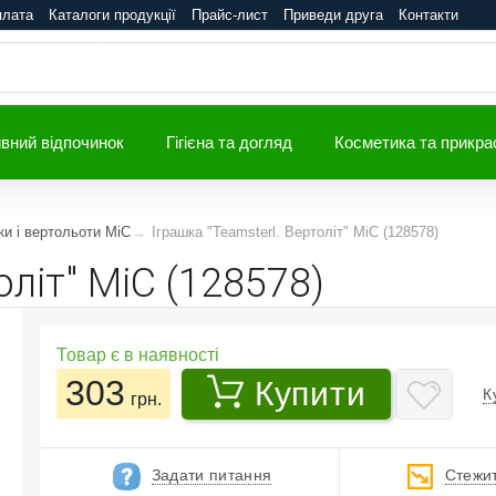
плата
Каталоги продукції
Прайс-лист
Приведи друга
Контакти
вний відпочинок
Гігієна та догляд
Косметика та прикра
ки і вертольоти MiC
Іграшка "Teamsterl. Вертоліт" MiC (128578)
оліт" MiC (128578)
Товар є в наявності
303
Купити
К
грн.
Задати питання
Стежит