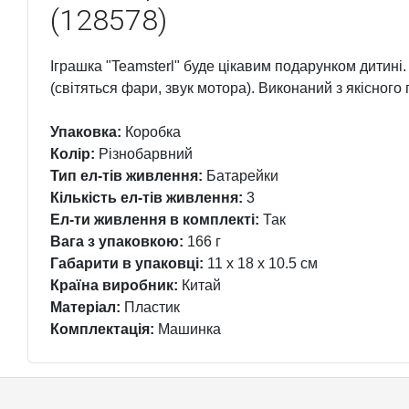
(128578)
Іграшка "Teamsterl" буде цікавим подарунком дитині. 
(світяться фари, звук мотора). Виконаний з якісного п
Упаковка:
Коробка
Колір:
Різнобарвний
Тип ел-тів живлення:
Батарейки
Кількість ел-тів живлення:
3
Ел-ти живлення в комплекті:
Так
Вага з упаковкою:
166 г
Габарити в упаковці:
11 x 18 x 10.5 см
Країна виробник:
Китай
Матеріал:
Пластик
Комплектація:
Машинка