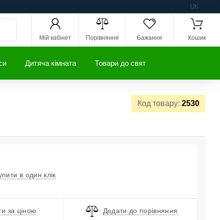
UK
Мій кабінет
Порівняння
Бажання
Кошик
си
Дитяча кімната
Товари до свят
Код товару:
2530
упити в один клік
и за ціною
Додати до порівняння