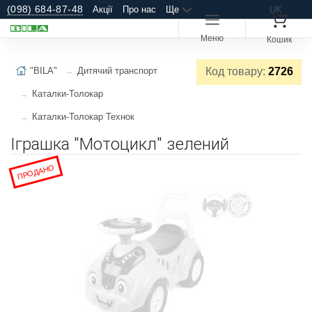
(098) 684-87-48
Акції
Про нас
Ще
UK
Меню
Кошик
"BILA"
Дитячий транспорт
Код товару:
2726
Каталки-Толокар
Каталки-Толокар Технок
Іграшка "Мотоцикл" зелений
ПРОДАНО