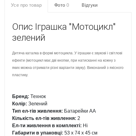
Усе про товар
Фото
0
Відгуки
Опис
Іграшка "Мотоцикл"
зелений
Дитяча каталка в формі мотоцикла. У іграшки є звукові і світлові
ефекти (мотоцикл має дві кнопки, при натисканні на кожну з
яких можна отримати різні варіанти звуку). Виконаний з якісного
пластику.
Бренд:
Технок
Колір:
Зелений
Тип ел-тів живлення:
Батарейки АА
Кількість ел-тів живлення:
2
Ел-ти живлення в комплекті:
Ні
Габарити в упаковці:
53 x 74 x 45 см