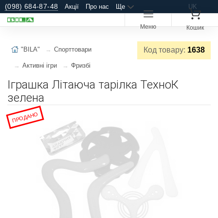
(098) 684-87-48
Акції
Про нас
Ще
UK
Меню
Кошик
"BILA"
Спорттовари
Код товару:
1638
Активні ігри
Фризбі
Іграшка Літаюча тарілка ТехноК
зелена
ПРОДАНО