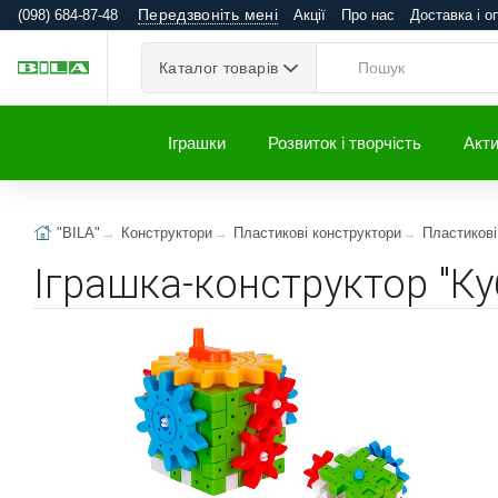
Передзвоніть мені
(098) 684-87-48
Акції
Про нас
Доставка і о
Каталог товарів
Іграшки
Розвиток і творчість
Акти
"BILA"
Конструктори
Пластикові конструктори
Пластикові
Іграшка-конструктор "Ку