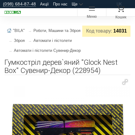
(098) 684-87-48
Акції
Про нас
Ще
UK
Меню
Кошик
"BILA"
Роботи, Машини та Зброя
Код товару:
14031
Зброя
Автомати і пістолети
Автомати і пістолети Сувенир-Декор
Гумкостріл дерев`яний "Glock Nest
Box" Сувенир-Декор (228954)