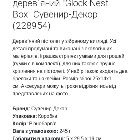
дерев`яний "Glock Nest
Box" Сувенир-Декор
(228954)
Дерев`яний пістолет у зібраному вигляді. Усі
деталі продумані та виконані з екологічних
матеріалів. Іграшка стріляє гумками для грошей
(гумки є в комплекті), для них також є зручне
кріплення на пістолеті. У набір також входять два
брелоки та наклейки. Розмір зброї 25х14х1
см. Аксесуари можуть трохи відрізнятись від
представлених на фото.
Бренд:
Сувенир-Декор
Упаковка:
Коробка
Колір:
Різнобарв'я
Вага з упаковкою:
245 г
Габарити в упаковці:
5 x 29.5 x 19 см