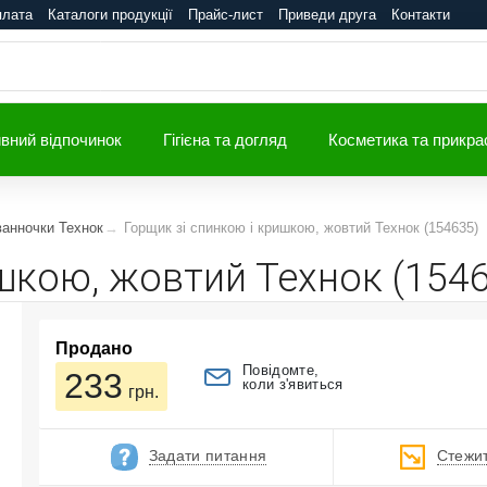
плата
Каталоги продукції
Прайс-лист
Приведи друга
Контакти
вний відпочинок
Гігієна та догляд
Косметика та прикра
ванночки Технок
Горщик зі спинкою і кришкою, жовтий Технок (154635)
шкою, жовтий Технок (154
Продано
Повідомте,
233
коли з'явиться
грн.
Задати питання
Стежит