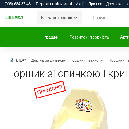
Передзвоніть мені
(098) 684-87-48
Акції
Про нас
Доставка і о
Каталог товарів
Іграшки
Розвиток і творчість
Акти
"BILA"
Догляд за дитиною
Горщики і ванночки
Горщики і 
Горщик зі спинкою і кри
ПРОДАНО