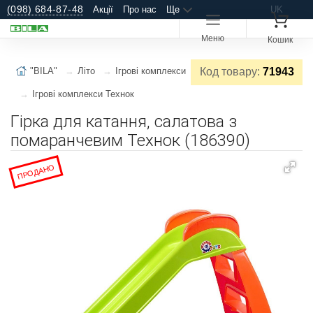
(098) 684-87-48
Акції
Про нас
Ще
UK
Меню
Кошик
"BILA"
Літо
Ігрові комплекси
Код товару:
71943
Ігрові комплекси Технок
Гірка для катання, салатова з
помаранчевим Технок (186390)
ПРОДАНО