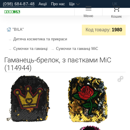
(098) 684-87-48
Акції
Про нас
Ще
UK
Меню
Кошик
"BILA"
Код товару:
1980
Дитяча косметика та прикраси
Сумочки та гаманці
Сумочки та гаманці MiC
Гаманець-брелок, з паєтками MiC
(114944)