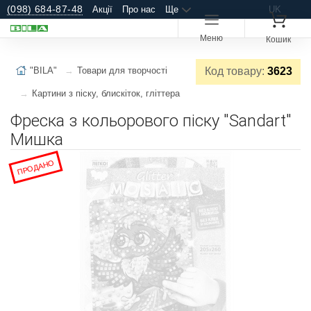
(098) 684-87-48
Акції
Про нас
Ще
UK
Меню
Кошик
"BILA"
Товари для творчості
Код товару:
3623
Картини з піску, блискіток, гліттера
Фреска з кольорового піску "Sandart"
Мишка
ПРОДАНО