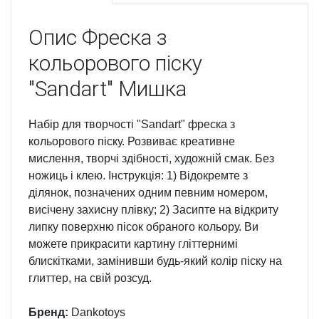
Опис
Фреска з
кольорового піску
"Sandart" Мишка
Набір для творчості "Sandart" фреска з
кольорового піску. Розвиває креативне
мислення, творчі здібності, художній смак. Без
ножиць і клею. Інструкція: 1) Відокремте з
ділянок, позначених одним певним номером,
висічену захисну плівку; 2) Засипте на відкриту
липку поверхню пісок обраного кольору. Ви
можете прикрасити картину гліттернимі
блискітками, замінивши будь-який колір піску на
глиттер, на свій розсуд.
Бренд:
Dankotoys