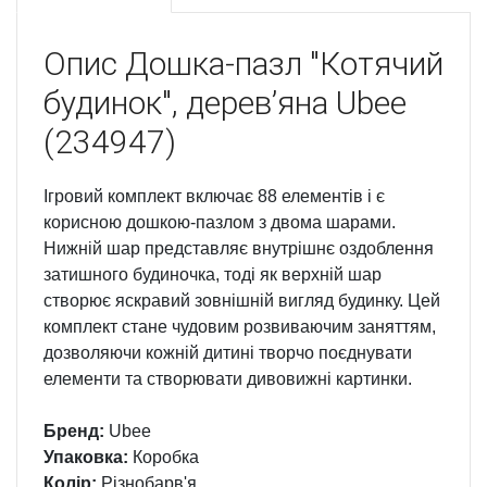
Опис
Дошка-пазл "Котячий
будинок", деревʼяна Ubee
(234947)
Ігровий комплект включає 88 елементів і є
корисною дошкою-пазлом з двома шарами.
Нижній шар представляє внутрішнє оздоблення
затишного будиночка, тоді як верхній шар
створює яскравий зовнішній вигляд будинку. Цей
комплект стане чудовим розвиваючим заняттям,
дозволяючи кожній дитині творчо поєднувати
елементи та створювати дивовижні картинки.
Бренд:
Ubee
Упаковка:
Коробка
Колір:
Різнобарв'я