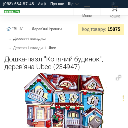
(098) 684-87-48
Акції
Про нас
Ще
UK
Меню
Кошик
"BILA"
Дерев'яні іграшки
Код товару:
15875
Дерев'яні вкладиші
Дерев'яні вкладиші Ubee
Дошка-пазл "Котячий будинок",
деревʼяна Ubee (234947)