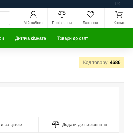
UK
Мій кабінет
Порівняння
Бажання
Кошик
си
Дитяча кімната
Товари до свят
Код товару:
4686
и за ціною
Додати до порівняння