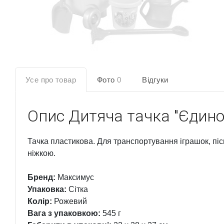
Усе про товар
Фото
0
Відгуки
Опис
Дитяча тачка "Єдино
Тачка пластикова. Для транспортування іграшок, піск
ніжкою.
Бренд:
Максимус
Упаковка:
Сітка
Колір:
Рожевий
Вага з упаковкою:
545 г