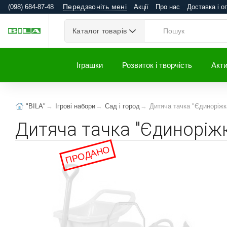
Передзвоніть мені
(098) 684-87-48
Акції
Про нас
Доставка і о
Каталог товарів
Іграшки
Розвиток і творчість
Акти
"BILA"
Ігрові набори
Сад і город
Дитяча тачка "Єдиноріжк
Дитяча тачка "Єдиноріж
ПРОДАНО