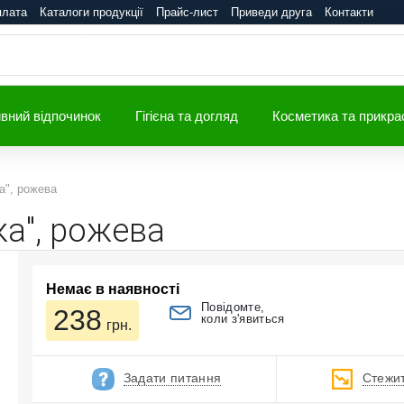
плата
Каталоги продукції
Прайс-лист
Приведи друга
Контакти
вний відпочинок
Гігієна та догляд
Косметика та прикра
а", рожева
ка", рожева
Немає в наявності
Повідомте,
238
коли з'явиться
грн.
Задати питання
Стежит