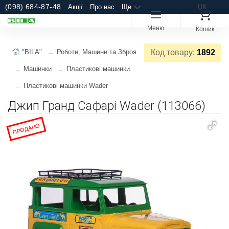
(098) 684-87-48
Акції
Про нас
Ще
UK
Меню
Кошик
"BILA"
Роботи, Машини та Зброя
Код товару:
1892
Машинки
Пластикові машинки
Пластикові машинки Wader
Джип Гранд Сафарі Wader (113066)
ПРОДАНО