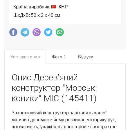
Країна виробник:
КНР
ШхДхВ: 50 x 2 x 40 см
Усе про товар
Фото
1
Відгуки
Опис
Деревʼяний
конструктор "Морські
коники" MIC (145411)
Захоплюючий конструктор зацікавить вашої
дитини і допоможе йому розвиває моторику рук,
посидючість, уважність, просторове і абстрактне