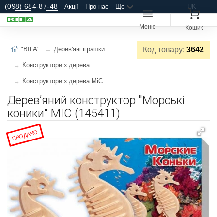
(098) 684-87-48
Акції
Про нас
Ще
UK
Меню
Кошик
"BILA"
Дерев'яні іграшки
Код товару:
3642
Конструктори з дерева
Конструктори з дерева MiC
Деревʼяний конструктор "Морські
коники" MIC (145411)
ПРОДАНО