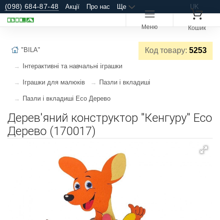
(098) 684-87-48
Акції
Про нас
Ще
UK
Меню
Кошик
"BILA"
Код товару:
5253
Інтерактивні та навчальні іграшки
Іграшки для малюків
Пазли і вкладиші
Пазли і вкладиші Еco Дерево
Дерев'яний конструктор "Кенгуру" Еco
Дерево (170017)