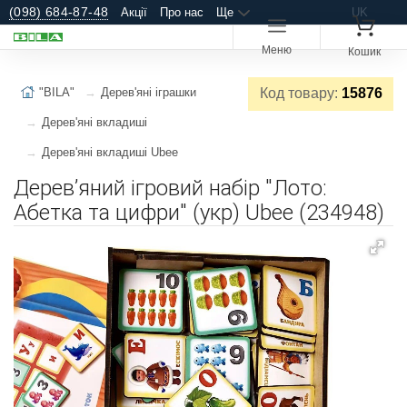
(098) 684-87-48
Акції
Про нас
Ще
UK
Меню
Кошик
"BILA"
Дерев'яні іграшки
Код товару:
15876
Дерев'яні вкладиші
Дерев'яні вкладиші Ubee
Деревʼяний ігровий набір "Лото:
Абетка та цифри" (укр) Ubee (234948)