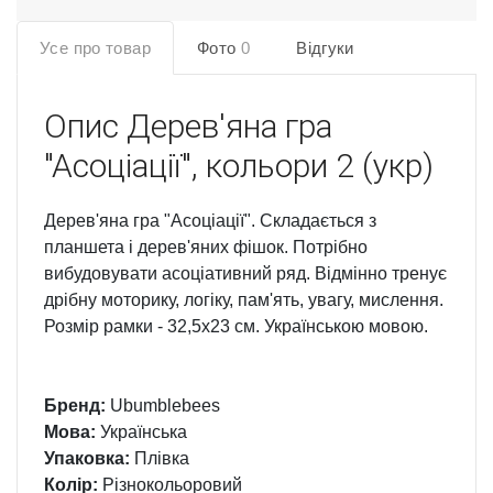
Усе про товар
Фото
0
Відгуки
Опис
Дерев'яна гра
"Асоціації", кольори 2 (укр)
Дерев'яна гра "Асоціації". Складається з
планшета і дерев'яних фішок. Потрібно
вибудовувати асоціативний ряд. Відмінно тренує
дрібну моторику, логіку, пам'ять, увагу, мислення.
Розмір рамки - 32,5х23 см. Українською мовою.
Бренд:
Ubumblebees
Мова:
Українська
Упаковка:
Плівка
Колір:
Різнокольоровий