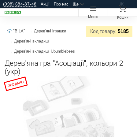
(098) 684-87-48
Акції
Про нас
Ще
UK
Меню
Кошик
"BILA"
Дерев'яні іграшки
Код товару:
5185
Дерев'яні вкладиші
Дерев'яні вкладиші Ubumblebees
Дерев'яна гра "Асоціації", кольори 2
(укр)
ПРОДАНО