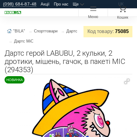
(098) 684-87-48
Акції
Про нас
Ще
UK
Меню
Кошик
"BILA"
Спорттовари
Дартс
Код товару:
75085
Дартс MiC
Дартс герой LABUBU, 2 кульки, 2
дротики, мішень, гачок, в пакеті MIC
(294353)
НОВИНКА