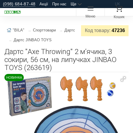
(098) 684-87-48
Акції
Про нас
Ще
UK
Меню
Кошик
"BILA"
Спорттовари
Дартс
Код товару:
47236
Дартс JINBAO TOYS
Дартс "Axe Throwing" 2 мʼячика, 3
сокири, 56 см, на липучках JINBAO
TOYS (263619)
НОВИНКА