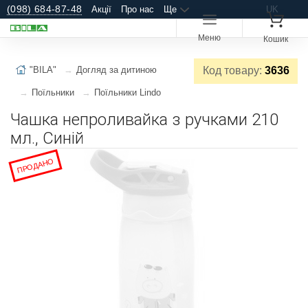
(098) 684-87-48
Акції
Про нас
Ще
UK
Меню
Кошик
"BILA"
Догляд за дитиною
Код товару:
3636
Поїльники
Поїльники Lindo
Чашка непроливайка з ручками 210
мл., Синій
ПРОДАНО