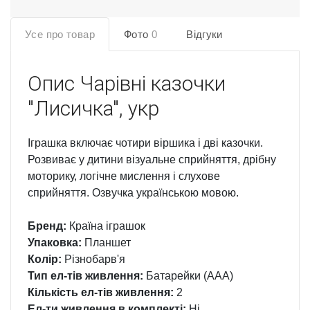
Усе про товар
Фото
0
Відгуки
Опис
Чарівні казочки
"Лисичка", укр
Іграшка включає чотири віршика і дві казочки.
Розвиває у дитини візуальне сприйняття, дрібну
моторику, логічне мислення і слухове
сприйняття. Озвучка українською мовою.
Бренд:
Країна іграшок
Упаковка:
Планшет
Колір:
Різнобарв'я
Тип ел-тів живлення:
Батарейки (AАA)
Кількість ел-тів живлення:
2
Ел-ти живлення в комплекті:
Ні