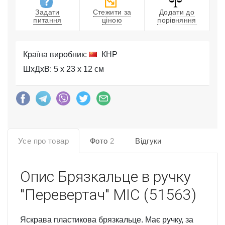
Задати
Стежити за
Додати до
питання
ціною
порівняння
Країна виробник:
КНР
ШхДхВ: 5 x 23 x 12 см
Усе про товар
Фото
2
Відгуки
Опис
Брязкальце в ручку
"Перевертач" MIC (51563)
Яскрава пластикова брязкальце. Має ручку, за