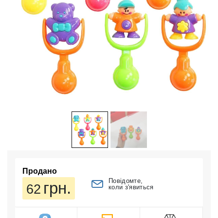
Продано
Повідомте,
грн.
62
коли з'явиться