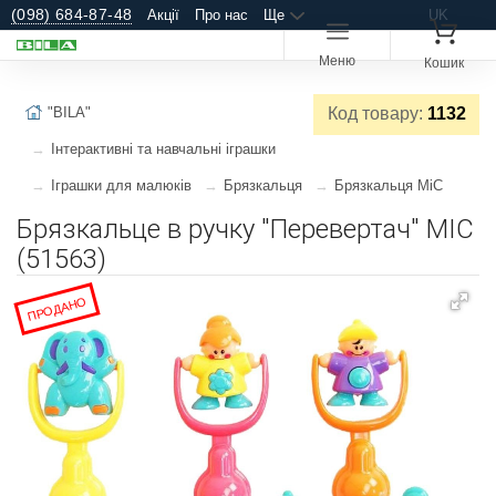
(098) 684-87-48
Акції
Про нас
Ще
UK
Меню
Кошик
"BILA"
Код товару:
1132
Інтерактивні та навчальні іграшки
Іграшки для малюків
Брязкальця
Брязкальця MiC
Брязкальце в ручку "Перевертач" MIC
(51563)
ПРОДАНО