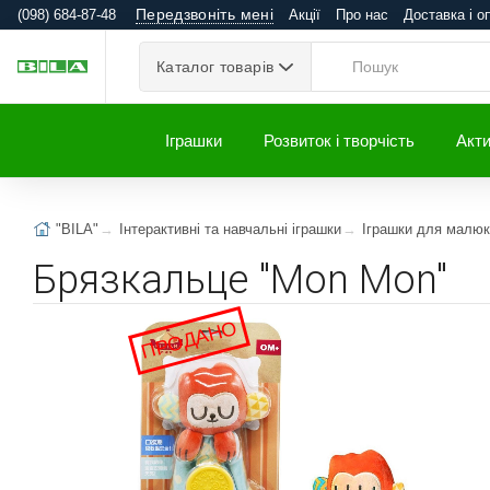
Передзвоніть мені
(098) 684-87-48
Акції
Про нас
Доставка і о
Каталог товарів
Іграшки
Розвиток і творчість
Акти
"BILA"
Інтерактивні та навчальні іграшки
Іграшки для малюк
Брязкальце "Mon Mon"
ПРОДАНО