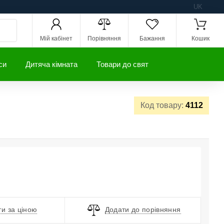
UK
Мій кабінет
Порівняння
Бажання
Кошик
си
Дитяча кімната
Товари до свят
Код товару:
4112
и за ціною
Додати до порівняння