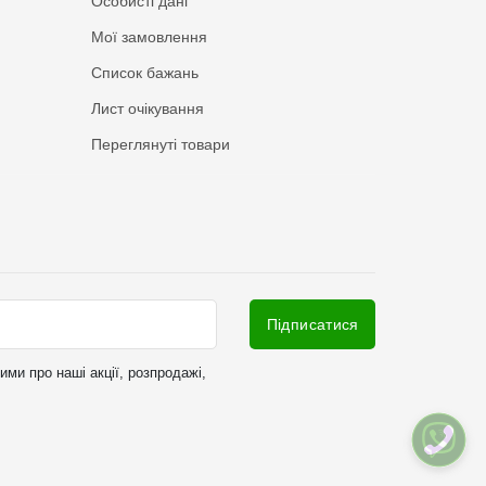
Особисті дані
Мої замовлення
Список бажань
Лист очікування
Переглянуті товари
Підписатися
ми про наші акції, розпродажі,