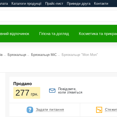
плата
Каталоги продукції
Прайс-лист
Приведи друга
Контакти
вний відпочинок
Гігієна та догляд
Косметика та прикра
ів
Брязкальця
Брязкальця MiC
Брязкальце "Mon Mon"
Продано
Повідомте,
277
коли з'явиться
грн.
Задати питання
Стежит