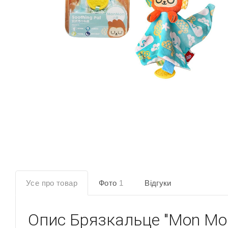
Усе про товар
Фото
1
Відгуки
Опис
Брязкальце "Mon Mo