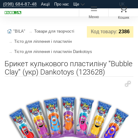
(098) 684-87-48
Акції
Про нас
Ще
UK
Меню
Кошик
"BILA"
Товари для творчості
Код товару:
2386
Тісто для ліплення і пластилін
Тісто для ліплення і пластилін Dankotoys
Брикет кулькового пластиліну "Bubble
Clay" (укр) Dankotoys (123628)