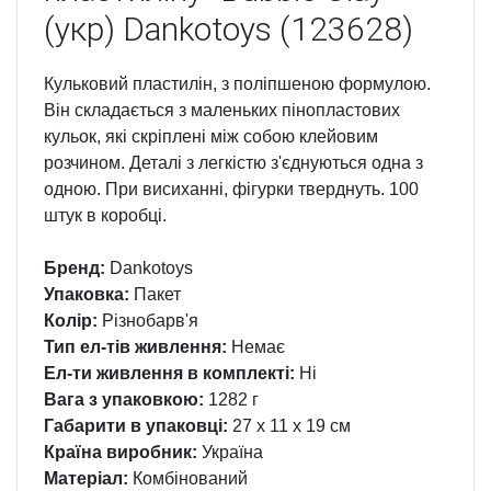
(укр) Dankotoys (123628)
Кульковий пластилін, з поліпшеною формулою.
Він складається з маленьких пінопластових
кульок, які скріплені між собою клейовим
розчином. Деталі з легкістю з'єднуються одна з
одною. При висиханні, фігурки тверднуть. 100
штук в коробці.
Бренд:
Dankotoys
Упаковка:
Пакет
Колір:
Різнобарв'я
Тип ел-тів живлення:
Немає
Ел-ти живлення в комплекті:
Ні
Вага з упаковкою:
1282 г
Габарити в упаковці:
27 x 11 x 19 см
Країна виробник:
Україна
Матеріал:
Комбінований